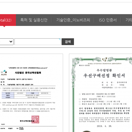
otal
특허 및 실용신안
기술인증_이노비즈외
ISO 인증서
기
(32)