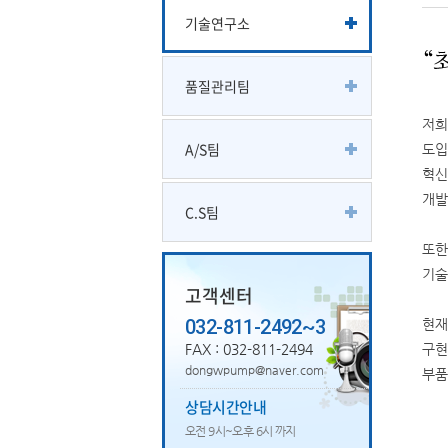
기술연구소
품질관리팀
저희
A/S팀
도입
혁신
개발
C.S팀
또한
기술
고객센터
032-811-2492~3
현재
구현
FAX : 032-811-2494
dongwpump@naver.com
부품
상담시간안내
오전 9시~오후 6시 까지