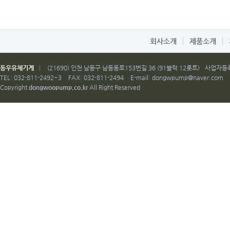
회사소개
제품소개
동우유체기계
|
(21690) 인천 남동구 남동동로153번길 36 (91블럭 12롯트)
사업자등록번
TEL: 032-811-2492~3
FAX: 032-811-2494
E-mail:
dongwpump@naver.com
Copyright
dongwoopump.co.kr
All Right Reserved