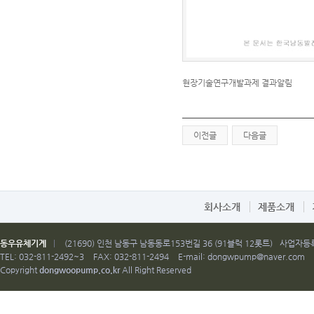
현장기술연구개발과제 결과알림
이전글
다음글
회사소개
제품소개
동우유체기계
|
(21690) 인천 남동구 남동동로153번길 36 (91블럭 12롯트)
사업자등록번
TEL: 032-811-2492~3
FAX: 032-811-2494
E-mail:
dongwpump@naver.com
Copyright
dongwoopump.co.kr
All Right Reserved